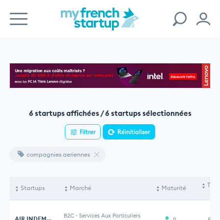
6 startups affichées / 6 startups sélectionnées
Filtrer
Réinitialiser
compagnies aeriennes
Tota
Startups
Marché
Maturité
le
B2C
-
Services Aux Particuliers
AIR INDEMNITE.COM
9
5,2