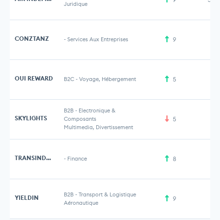
Juridique
CONZTANZ
-
Services Aux Entreprises
9
2 
OUI REWARD
B2C
-
Voyage, Hébergement
5
B2B
-
Electronique &
SKYLIGHTS
Composants
5
Multimedia, Divertissement
TRANSINDEMNITE
-
Finance
8
B2B
-
Transport & Logistique
YIELDIN
9
Aéronautique