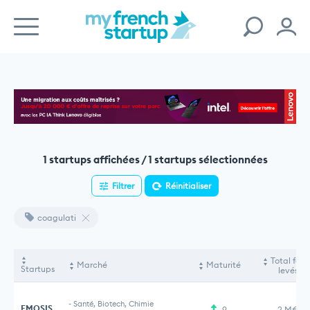
1 startups affichées / 1 startups sélectionnées
Filtrer
Réinitialiser
coagulati
Total fon
Marché
Maturité
Startups
levés
-
Santé, Biotech, Chimie
EMOSIS
9
2 M€