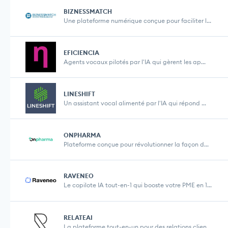
BIZNESSMATCH
Une plateforme numérique conçue pour faciliter l...
EFICIENCIA
Agents vocaux pilotés par l'IA qui gèrent les ap...
LINESHIFT
Un assistant vocal alimenté par l'IA qui répond ...
ONPHARMA
Plateforme conçue pour révolutionner la façon d...
RAVENEO
Le copilote IA tout-en-1 qui booste votre PME en 1...
RELATEAI
La plateforme tout-en-un pour des relations client...