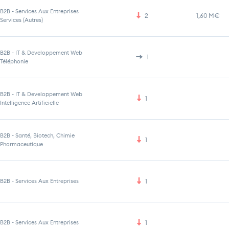
B2B
-
Services Aux Entreprises
2
1,60 M€
Services (Autres)
B2B
-
IT & Developpement Web
1
Téléphonie
B2B
-
IT & Developpement Web
1
Intelligence Artificielle
B2B
-
Santé, Biotech, Chimie
1
Pharmaceutique
B2B
-
Services Aux Entreprises
1
B2B
-
Services Aux Entreprises
1