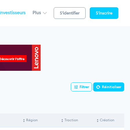
Investisseurs
Plus
S'identifier
S'inscrire
Filtrer
Réinitialiser
Région
Traction
Création