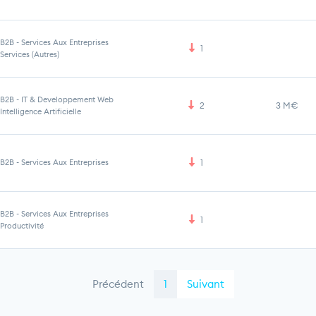
B2B
-
Services Aux Entreprises
1
Services (Autres)
B2B
-
IT & Developpement Web
2
3 M€
Intelligence Artificielle
B2B
-
Services Aux Entreprises
1
B2B
-
Services Aux Entreprises
1
Productivité
Précédent
1
Suivant