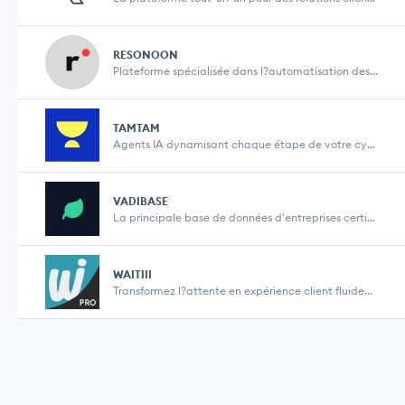
RESONOON
Plateforme spécialisée dans l?automatisation des...
TAMTAM
Agents IA dynamisant chaque étape de votre cycle ...
VADIBASE
La principale base de données d'entreprises certi...
WAITIII
Transformez l?attente en expérience client fluide...