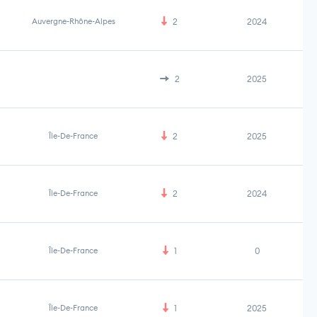
Auvergne-Rhône-Alpes
2
2024
2
2025
Île-De-France
2
2025
Île-De-France
2
2024
Île-De-France
1
0
Île-De-France
1
2025