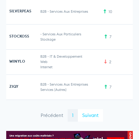
SILVERPEAS
B2B
-
Services Aux Entreprises
10
-
Services Aux Particuliers
STOCKOSS
7
5 
Stockage
B2B
-
IT & Developpement
WINYLO
Web
2
Internet
B2B
-
Services Aux Entreprises
ZIQY
7
1 
Services (Autres)
Précédent
1
Suivant