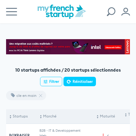
10 startups affichées / 20 startups sélectionnées
Filtrer
Réinitialiser
cle en main
Tota
Startups
Marché
Maturité
le
B2B
-
IT & Developpement
BOXRAISER
Web
6