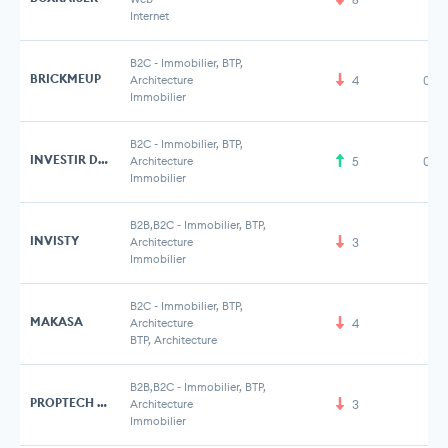
Internet
B2C
-
Immobilier, BTP,
BRICKMEUP
Architecture
4
0,8
Immobilier
B2C
-
Immobilier, BTP,
INVESTIR DANS L'ANCIEN
Architecture
5
0,5
Immobilier
B2B,B2C
-
Immobilier, BTP,
INVISTY
Architecture
3
Immobilier
B2C
-
Immobilier, BTP,
MAKASA
Architecture
4
BTP, Architecture
B2B,B2C
-
Immobilier, BTP,
PROPTECH INVEST
Architecture
3
Immobilier