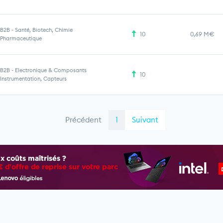
B2B
-
Santé, Biotech, Chimie
10
0,69 M€
Pharmaceutique
B2B
-
Electronique & Composants
10
Instrumentation, Capteurs
Précédent
1
Suivant