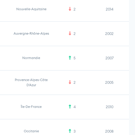
Nouvelle-Aquitaine
2
2014
Auvergne-Rhône-Alpes
2
2002
Normandie
5
2007
Provence-Alpes-Côte
2
2005
D'Azur
Île-De-France
4
2010
Occitanie
3
2008