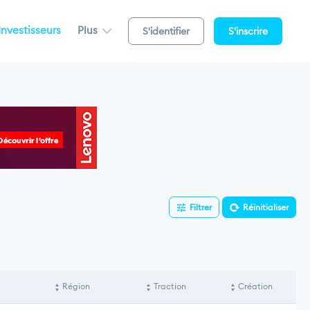
Investisseurs
Plus
S'identifier
S'inscrire
Filtrer
Réinitialiser
Région
Traction
Création