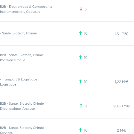
B2B
-
Electronique & Composants
5
Instrumentation, Capteurs
-
Santé, Biotech, Chimie
10
1,01 M€
B2B
-
Santé, Biotech, Chimie
10
Pharmaceutique
-
Transport & Logistique
10
1,22 M€
Logistique
B2B
-
Santé, Biotech, Chimie
8
20,80 M€
Diagnostique, Analyse
B2B
-
Santé, Biotech, Chimie
10
2 M€
Services