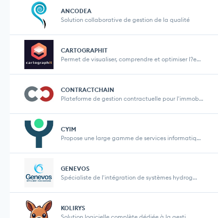
ANCODEA
Solution collaborative de gestion de la qualité
CARTOGRAPHIT
Permet de visualiser, comprendre et optimiser l?en...
CONTRACTCHAIN
Plateforme de gestion contractuelle pour l'immobil...
CYIM
Propose une large gamme de services informatiques ...
GENEVOS
Spécialiste de l'intégration de systèmes hydrog...
KOLIRYS
Solution logicielle complète dédiée à la gesti...