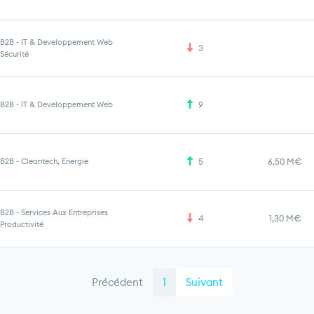
B2B
-
IT & Developpement Web
3
Sécurité
B2B
-
IT & Developpement Web
9
B2B
-
Cleantech, Energie
5
6,50 M€
B2B
-
Services Aux Entreprises
4
1,30 M€
Productivité
Précédent
1
Suivant