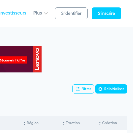
Investisseurs
Plus
S'identifier
S'inscrire
Filtrer
Réinitialiser
Région
Traction
Création