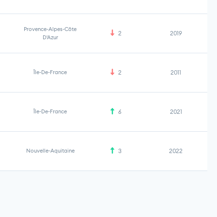
Provence-Alpes-Côte
2
2019
D'Azur
Île-De-France
2
2011
Île-De-France
6
2021
Nouvelle-Aquitaine
3
2022