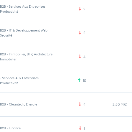
B2B
-
Services Aux Entreprises
2
Productivité
B2B
-
IT & Developpement Web
2
Sécurité
B2B
-
Immobilier, BTP, Architecture
4
Immobilier
-
Services Aux Entreprises
10
Productivité
B2B
-
Cleantech, Energie
4
2,50 M€
B2B
-
Finance
1