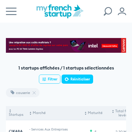
1 startups affichées / 1 startups sélectionnées
Filtrer
Réinitialiser
causerie
Total fon
Marché
Maturité
Startups
levés
-
Services Aux Entreprises
CIKABA
5
2,30 M€