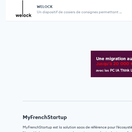
WELOCK
Un dispositif de casiers de consignes permettant e...
MyFrenchStartup
MyFrenchStartup est la solution saas de référence pour l’écosyst