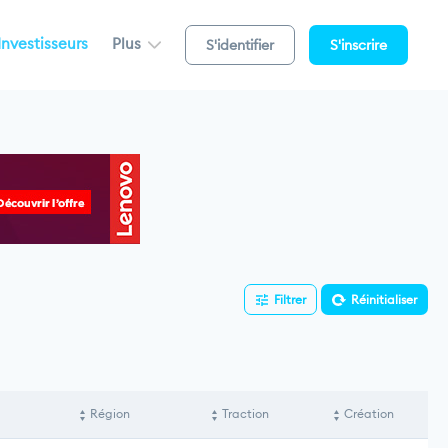
Investisseurs
Plus
S'identifier
S'inscrire
Filtrer
Réinitialiser
Région
Traction
Création