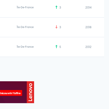
Île-De-France
3
2014
Île-De-France
3
2018
Île-De-France
5
2012