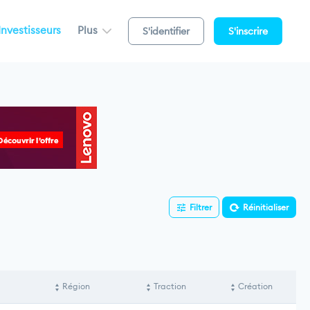
Investisseurs
Plus
S'identifier
S'inscrire
Filtrer
Réinitialiser
Région
Traction
Création