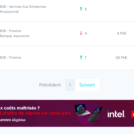
B2B
-
Services Aux Entreprises
8
Productivité
B2B
-
Finance
4
4 M€
Banque, Assurance
B2B
-
Finance
7
58 M€
Précédent
1
Suivant