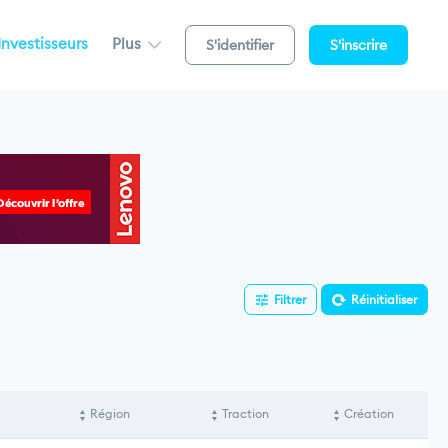
Investisseurs
Plus
S'identifier
S'inscrire
Filtrer
Réinitialiser
Région
Traction
Création