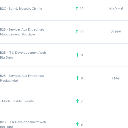
B2C
-
Santé, Biotech, Chimie
10
16,60 M€
B2B
-
Services Aux Entreprises
10
21 M€
Management, Stratégie
B2B
-
IT & Developpement Web
8
Big Data
B2B
-
Services Aux Entreprises
8
1 M€
Productivité
-
Mode, Textile, Beauté
7
B2B
-
IT & Developpement Web
6
Big Data