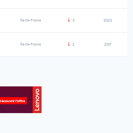
Île-De-France
3
2023
Île-De-France
2
2017