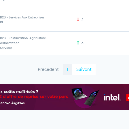
B2B
-
Services Aux Entreprises
2
RH
B2B
-
Restauration, Agriculture,
Alimentation
6
Services
Précédent
1
Suivant