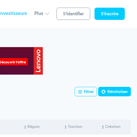
Investisseurs
Plus
S'identifier
S'inscrire
Filtrer
Réinitialiser
Région
Traction
Création