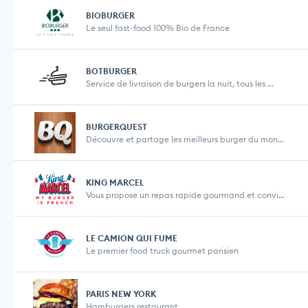
BIOBURGER
Le seul fast-food 100% Bio de France
BOTBURGER
Service de livraison de burgers la nuit, tous les ...
BURGERQUEST
Découvre et partage les meilleurs burger du monde...
KING MARCEL
Vous propose un repas rapide gourmand et convivial...
LE CAMION QUI FUME
Le premier food truck gourmet parisien
PARIS NEW YORK
Hamburgers restaurant