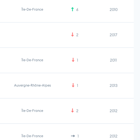
Île-De-France
6
2010
2
2017
Île-De-France
1
2011
Auvergne-Rhône-Alpes
1
2013
Île-De-France
2
2012
Île-De-France
1
2012