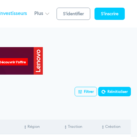
Investisseurs
Plus
S'identifier
S'inscrire
Filtrer
Réinitialiser
Région
Traction
Création