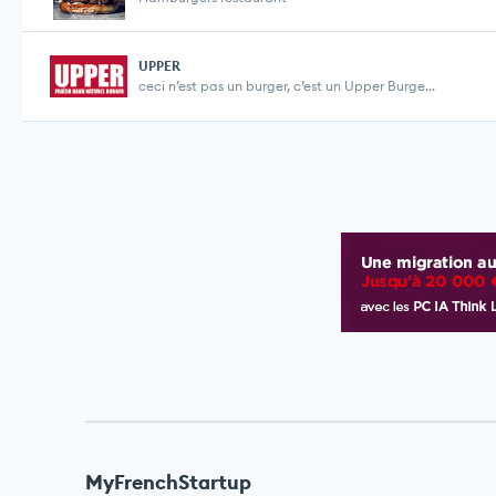
UPPER
ceci n’est pas un burger, c’est un Upper Burge...
MyFrenchStartup