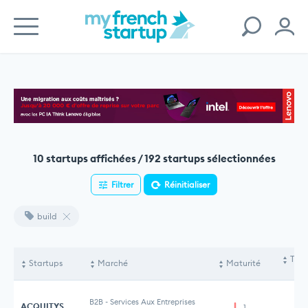
10 startups affichées / 192 startups sélectionnées
Filtrer
Réinitialiser
build
Tota
Startups
Marché
Maturité
le
B2B
-
Services Aux Entreprises
ACQUITYS
1