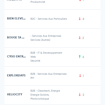
Productivité
BIEN ELEVEES
B2C
-
Services Aux Particuliers
4
-
Services Aux Entreprises
BOUGE TA SALLE
2
Services (Autres)
B2B
-
IT & Developpement
CYGO ENTREPRENEURS
Web
6
5 
Sécurité
B2B
-
Services Aux Entreprises
EXPLORDAYS
1
RH
B2B
-
Cleantech, Energie
HELIOCITY
Energie Solaire,
3
Photovoltaique