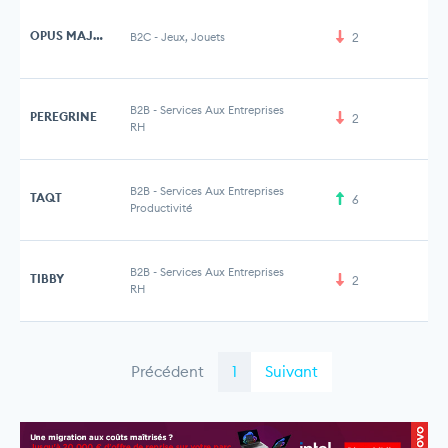
OPUS MAJOR
B2C
-
Jeux, Jouets
2
10
B2B
-
Services Aux Entreprises
PEREGRINE
2
RH
B2B
-
Services Aux Entreprises
TAQT
6
Productivité
B2B
-
Services Aux Entreprises
TIBBY
2
RH
Précédent
1
Suivant