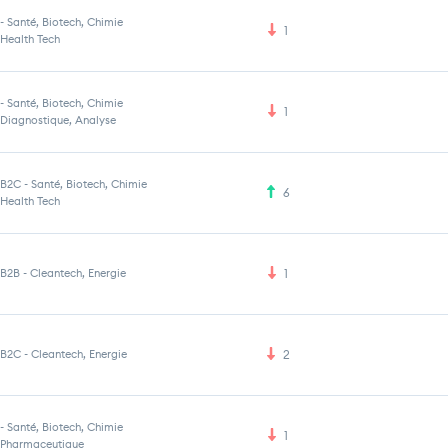
-
Santé, Biotech, Chimie
1
Health Tech
-
Santé, Biotech, Chimie
1
Diagnostique, Analyse
B2C
-
Santé, Biotech, Chimie
6
Health Tech
B2B
-
Cleantech, Energie
1
B2C
-
Cleantech, Energie
2
-
Santé, Biotech, Chimie
1
Pharmaceutique