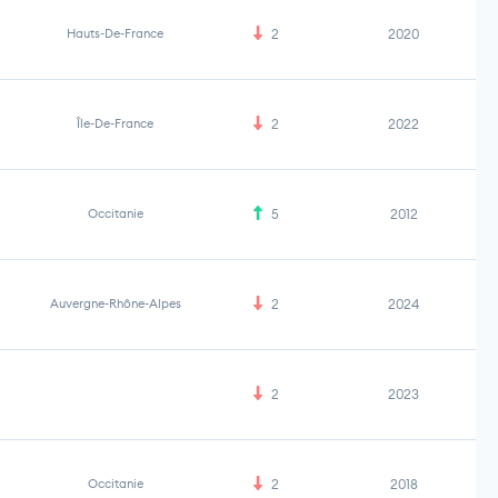
Hauts-De-France
2
2020
Île-De-France
2
2022
Occitanie
5
2012
Auvergne-Rhône-Alpes
2
2024
2
2023
Occitanie
2
2018