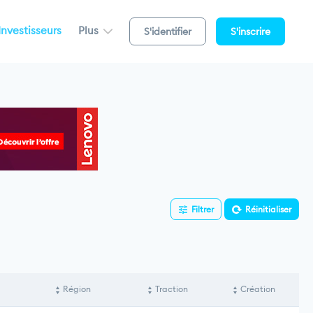
Investisseurs
Plus
S'identifier
S'inscrire
Filtrer
Réinitialiser
Région
Traction
Création