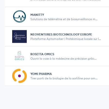
MANITTY
Solutions de télémétrie et de biosurveillance m...
NEOVENTURES BIOTECHNOLOGY EUROPE
Plateforme Aptamarker | Protéomique basée sur le...
ROSETTA OMICS
Ouvrir la voie à la médecine de précision grâc...
YOMI PHARMA
Tirer parti de la biologie de la sortiline pour am...