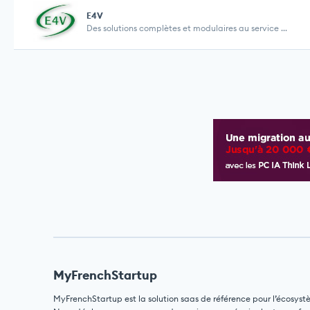
E4V
Des solutions complètes et modulaires au service ...
MyFrenchStartup
MyFrenchStartup est la solution saas de référence pour l’écosyst