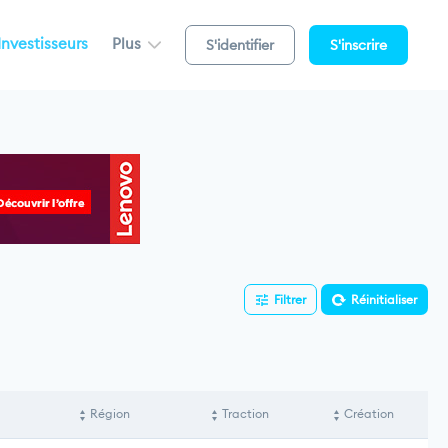
Investisseurs
Plus
S'identifier
S'inscrire
Filtrer
Réinitialiser
Région
Traction
Création