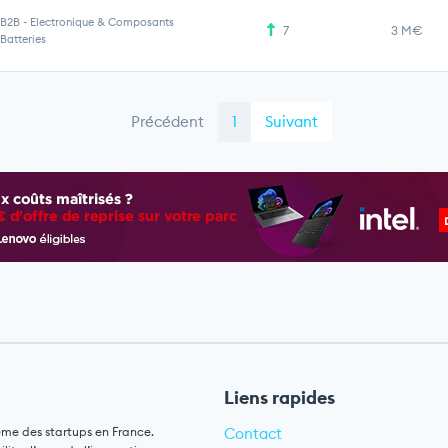
B2B
-
Electronique & Composants
7
3 M€
Batteries
Précédent
1
Suivant
Liens rapides
ème des startups en France.
Contact