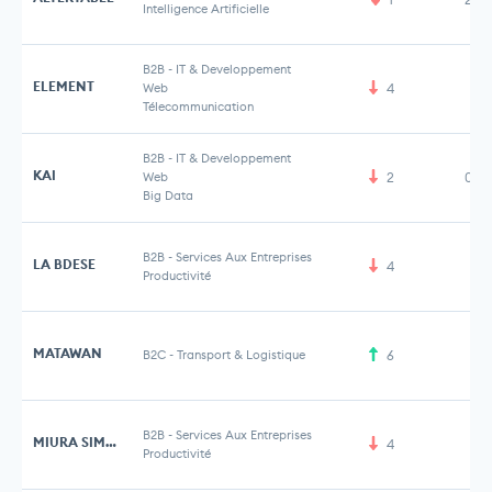
Intelligence Artificielle
B2B
-
IT & Developpement
ELEMENT
Web
4
Télecommunication
B2B
-
IT & Developpement
KAI
Web
2
0,6
Big Data
B2B
-
Services Aux Entreprises
LA BDESE
4
Productivité
MATAWAN
B2C
-
Transport & Logistique
6
B2B
-
Services Aux Entreprises
MIURA SIMULATION
4
2 
Productivité