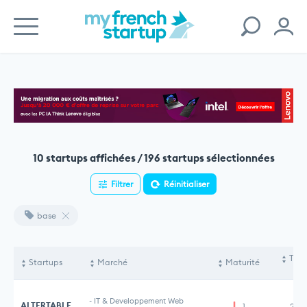
10 startups affichées / 196 startups sélectionnées
Filtrer
Réinitialiser
base
Tota
Startups
Marché
Maturité
le
-
IT & Developpement Web
ALTERTABLE
1
2,5