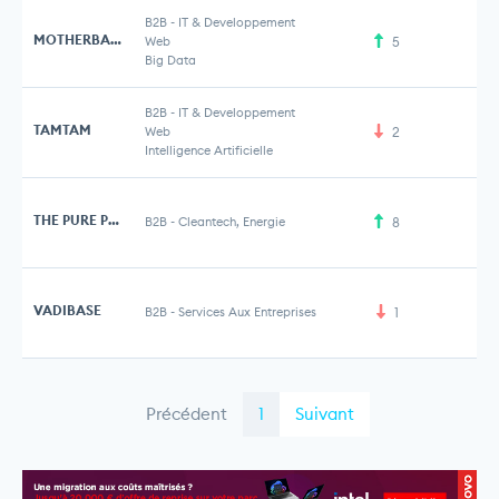
B2B
-
IT & Developpement
MOTHERBASE
Web
5
Big Data
B2B
-
IT & Developpement
TAMTAM
Web
2
3 
Intelligence Artificielle
THE PURE PROJECT
B2B
-
Cleantech, Energie
8
VADIBASE
B2B
-
Services Aux Entreprises
1
Précédent
1
Suivant