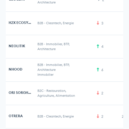
Architecture
H2X ECOSYSTEMS
B2B
-
Cleantech, Energie
3
B2B
-
Immobilier, BTP,
NEOLITIK
4
Architecture
B2B
-
Immobilier, BTP,
NHOOD
Architecture
6
Immobilier
B2C
-
Restauration,
ORI SORGHO SMARTFOOD
2
Agriculture, Alimentation
OTRERA
B2B
-
Cleantech, Energie
2
2,5