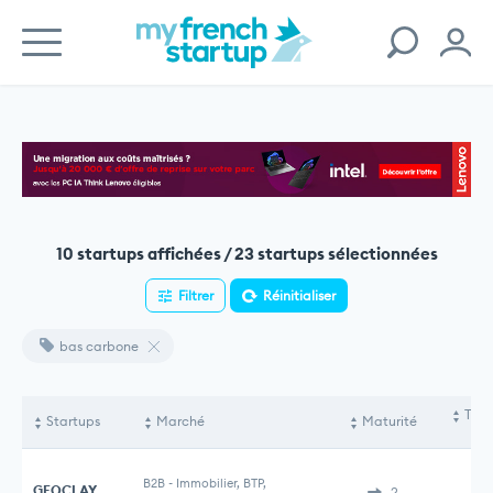
10 startups affichées / 23 startups sélectionnées
Filtrer
Réinitialiser
bas carbone
Tota
Startups
Marché
Maturité
le
B2B
-
Immobilier, BTP,
GEOCLAY
2