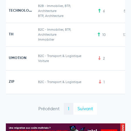
B2B
-
Immobilier, BTP,
TECHNOLOGIES & HABITATS
Architecture
6
5,4
BTP, Architecture
B2C
-
Immobilier, BTP,
TH
Architecture
10
13,4
Immobilier
B2C
-
Transport & Logistique
UMOTION
2
Voiture
ZIP
B2C
-
Transport & Logistique
1
Précédent
1
Suivant