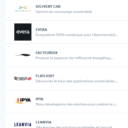
DELIVERY CAR
Service de convoyage automobile
EVERA
Écosystème 100% numérique pour l'électromobili...
FACTEURDIX
Produire la supercar de l'efficacité énergétiqu...
FLATLIGHT
Découvrez le futur des applications automobiles e...
IPYA
Nous développons des solutions pour prédire le c...
LEANVIA
Développer des solutions matérielles et logiciel...