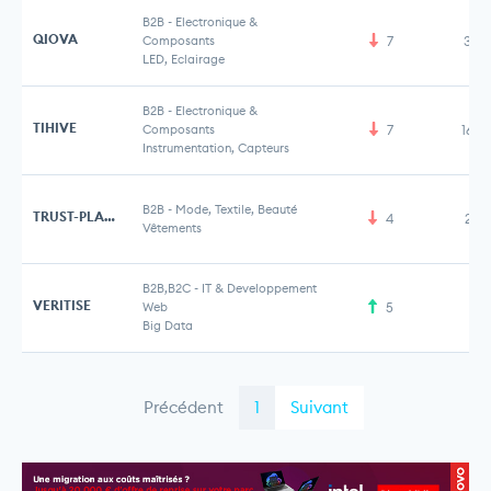
B2B
-
Electronique &
QIOVA
Composants
7
3,5
LED, Eclairage
B2B
-
Electronique &
TIHIVE
Composants
7
16,6
Instrumentation, Capteurs
B2B
-
Mode, Textile, Beauté
TRUST-PLACE
4
2,7
Vêtements
B2B,B2C
-
IT & Developpement
VERITISE
Web
5
Big Data
Précédent
1
Suivant