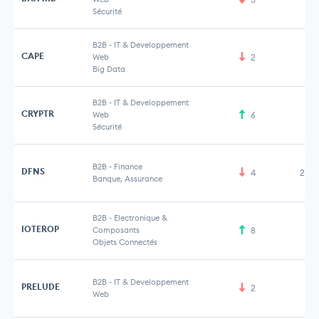
Sécurité
B2B
-
IT & Developpement
CAPE
Web
2
Big Data
B2B
-
IT & Developpement
CRYPTR
Web
6
Sécurité
B2B
-
Finance
DFNS
4
27,3
Banque, Assurance
B2B
-
Electronique &
IOTEROP
Composants
8
3 
Objets Connectés
B2B
-
IT & Developpement
PRELUDE
2
8 
Web