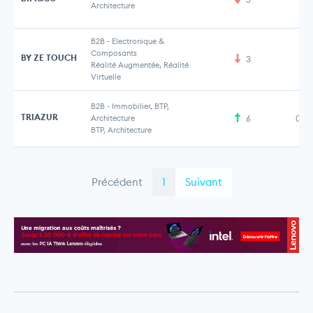
Architecture
B2B
-
Electronique &
Composants
BY ZE TOUCH
3
Réalité Augmentée, Réalité
Virtuelle
B2B
-
Immobilier, BTP,
TRIAZUR
Architecture
6
0,0
BTP, Architecture
Précédent
1
Suivant