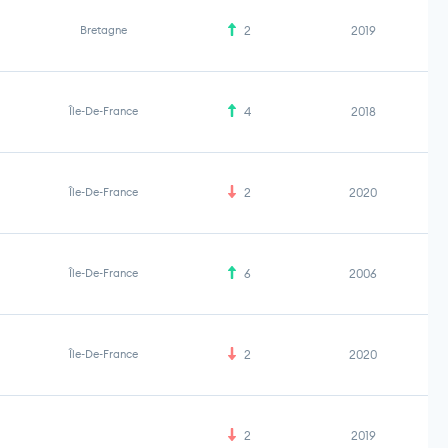
Bretagne
2
2019
Île-De-France
4
2018
Île-De-France
2
2020
Île-De-France
6
2006
Île-De-France
2
2020
2
2019