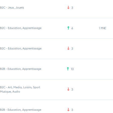
B2C
-
Jeux, Jouets
3
B2C
-
Education, Apprentissage
6
1 M€
B2C
-
Education, Apprentissage
3
B2B
-
Education, Apprentissage
10
B2C
-
Art, Media, Loisirs, Sport
3
Musique, Audio
B2B
-
Education, Apprentissage
3