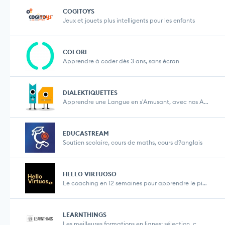
COGITOYS
Jeux et jouets plus intelligents pour les enfants
COLORI
Apprendre à coder dès 3 ans, sans écran
DIALEKTIQUETTES
Apprendre une Langue en s'Amusant, avec nos Autoco...
EDUCASTREAM
Soutien scolaire, cours de maths, cours d?anglais
HELLO VIRTUOSO
Le coaching en 12 semaines pour apprendre le piano...
LEARNTHINGS
Les meilleures formations en lignes: sélection, c...