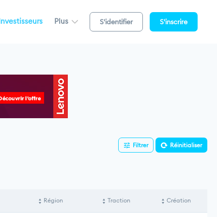
Investisseurs
Plus
S'identifier
S'inscrire
Filtrer
Réinitialiser
Région
Traction
Création