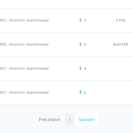
B2C
-
Education, Apprentissage
3
2 M€
B2B
-
Education, Apprentissage
5
18,80 M€
B2C
-
Education, Apprentissage
4
B2C
-
Education, Apprentissage
6
Précédent
1
Suivant