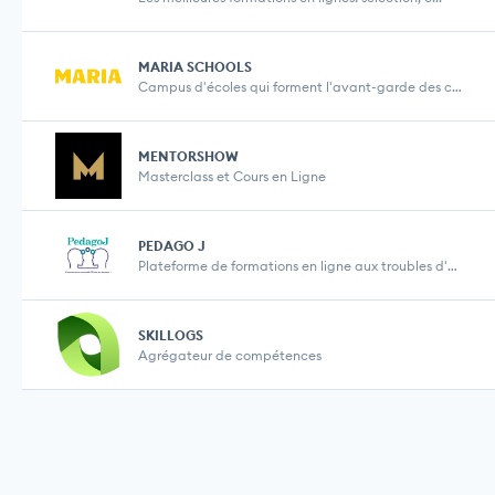
MARIA SCHOOLS
Campus d'écoles qui forment l'avant-garde des col...
MENTORSHOW
Masterclass et Cours en Ligne
PEDAGO J
Plateforme de formations en ligne aux troubles d'a...
SKILLOGS
Agrégateur de compétences