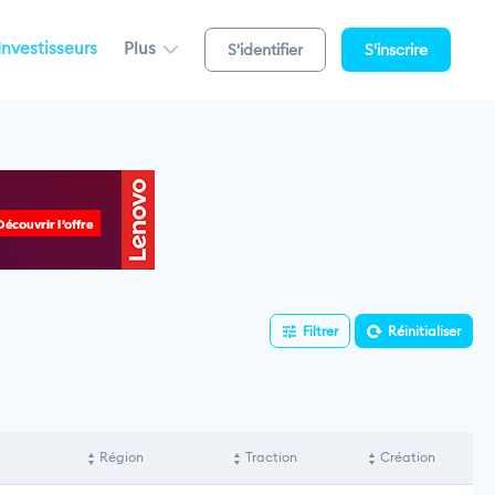
Investisseurs
Plus
S'identifier
S'inscrire
Filtrer
Réinitialiser
Région
Traction
Création