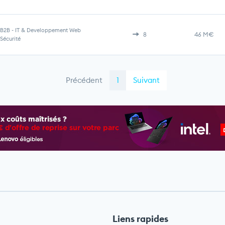
B2B
-
IT & Developpement Web
8
46 M€
Sécurité
Précédent
1
Suivant
Liens rapides