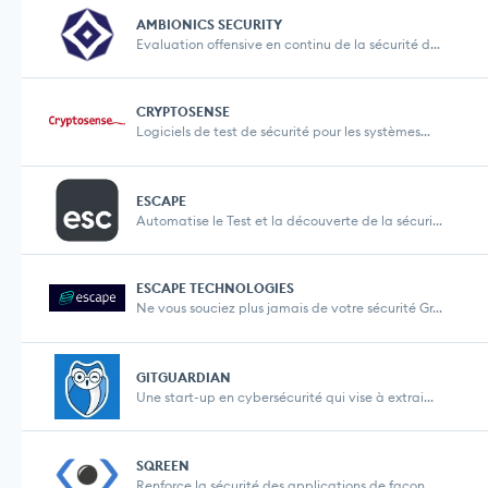
AMBIONICS SECURITY
Evaluation offensive en continu de la sécurité d...
CRYPTOSENSE
Logiciels de test de sécurité pour les systèmes...
ESCAPE
Automatise le Test et la découverte de la sécuri...
ESCAPE TECHNOLOGIES
Ne vous souciez plus jamais de votre sécurité Gr...
GITGUARDIAN
Une start-up en cybersécurité qui vise à extrai...
SQREEN
Renforce la sécurité des applications de façon ...