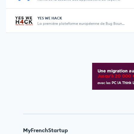
YES WE HACK
La première plateforme européenne de Bug Bounty
MyFrenchStartup