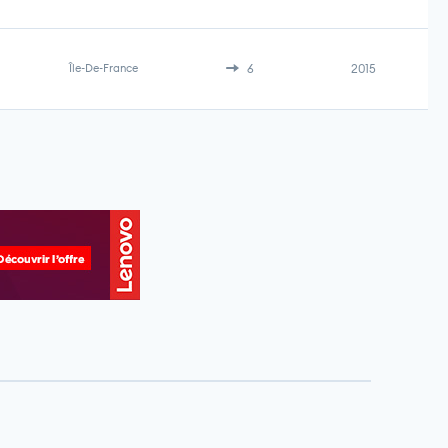
Île-De-France
6
2015