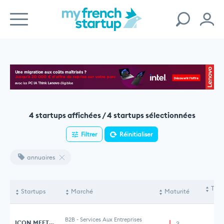
4 startups affichées / 4 startups sélectionnées
Filtrer
Réinitialiser
annuaires
Tota
Startups
Marché
Maturité
le
B2B
-
Services Aux Entreprises
ICON MEETINGS
3