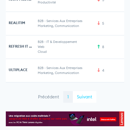
Productivité
B2B
-
Services Aux Entreprises
REALITIM
5
Marketing, Communication
B2B
-
IT & Developpement
REFRESH IT SOLUTIONS
Web
8
Cloud
B2B
-
Services Aux Entreprises
ULTIPLACE
4
Marketing, Communication
Précédent
1
Suivant