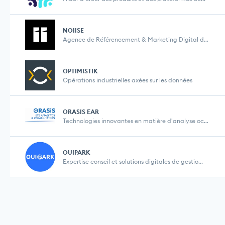
NOIISE
Agence de Référencement & Marketing Digital depu...
OPTIMISTIK
Opérations industrielles axées sur les données
ORASIS EAR
Technologies innovantes en matière d'analyse ocul...
OUIPARK
Expertise conseil et solutions digitales de gestio...