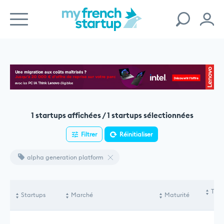
1 startups affichées / 1 startups sélectionnées
Filtrer
Réinitialiser
alpha generation platform
Tota
Startups
Marché
Maturité
le