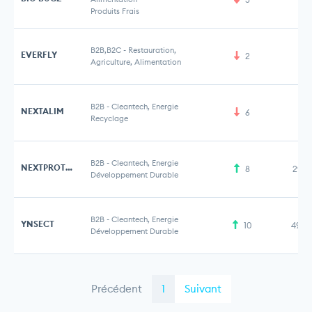
Produits Frais
B2B,B2C
-
Restauration,
EVERFLY
2
Agriculture, Alimentation
B2B
-
Cleantech, Energie
NEXTALIM
6
7 
Recyclage
B2B
-
Cleantech, Energie
NEXTPROTEIN
8
29,5
Développement Durable
B2B
-
Cleantech, Energie
YNSECT
10
491,
Développement Durable
Précédent
1
Suivant