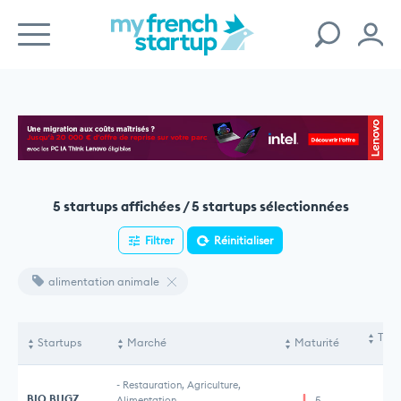
5 startups affichées / 5 startups sélectionnées
Filtrer
Réinitialiser
alimentation animale
Tota
Startups
Marché
Maturité
le
-
Restauration, Agriculture,
BIO BUGZ
Alimentation
5