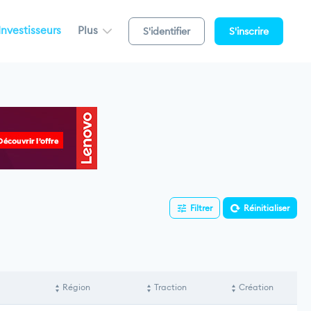
Investisseurs
Plus
S'identifier
S'inscrire
Filtrer
Réinitialiser
Région
Traction
Création