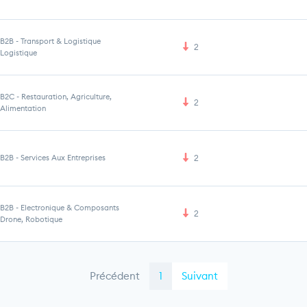
B2B
-
Transport & Logistique
2
Logistique
B2C
-
Restauration, Agriculture,
2
Alimentation
B2B
-
Services Aux Entreprises
2
B2B
-
Electronique & Composants
2
Drone, Robotique
Précédent
1
Suivant