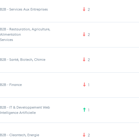
B2B
-
Services Aux Entreprises
2
B2B
-
Restauration, Agriculture,
Alimentation
2
Services
B2B
-
Santé, Biotech, Chimie
2
B2B
-
Finance
1
B2B
-
IT & Developpement Web
1
Intelligence Artificielle
B2B
-
Cleantech, Energie
2