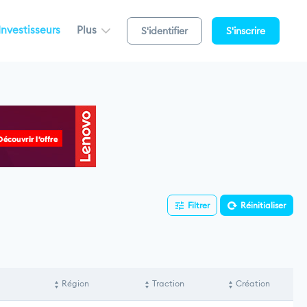
Investisseurs
Plus
S'identifier
S'inscrire
Filtrer
Réinitialiser
Région
Traction
Création