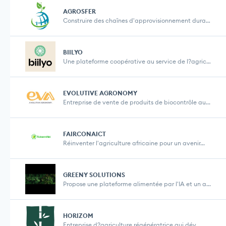
AGROSFER
Construire des chaînes d'approvisionnement durabl...
BIILYO
Une plateforme coopérative au service de l?agricu...
EVOLUTIVE AGRONOMY
Entreprise de vente de produits de biocontrôle au...
FAIRCONAICT
Réinventer l'agriculture africaine pour un avenir...
GREENY SOLUTIONS
Propose une plateforme alimentée par l'IA et un a...
HORIZOM
Entreprise d?agriculture régénératrice qui dév...