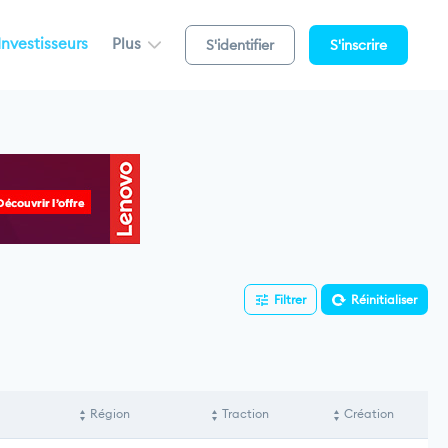
Investisseurs
Plus
S'identifier
S'inscrire
Filtrer
Réinitialiser
Région
Traction
Création