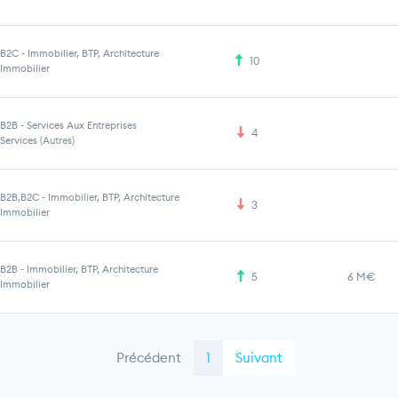
B2C
-
Immobilier, BTP, Architecture
10
Immobilier
B2B
-
Services Aux Entreprises
4
Services (Autres)
B2B,B2C
-
Immobilier, BTP, Architecture
3
Immobilier
B2B
-
Immobilier, BTP, Architecture
5
6 M€
Immobilier
Précédent
1
Suivant