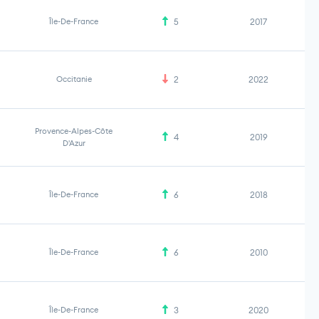
Île-De-France
5
2017
Occitanie
2
2022
Provence-Alpes-Côte
4
2019
D'Azur
Île-De-France
6
2018
Île-De-France
6
2010
Île-De-France
3
2020