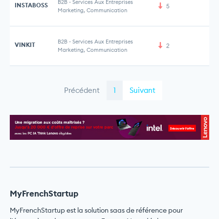
B2B
-
Services Aux Entreprises
INSTABOSS
5
Marketing, Communication
B2B
-
Services Aux Entreprises
VINKIT
2
Marketing, Communication
Précédent
1
Suivant
MyFrenchStartup
MyFrenchStartup est la solution saas de référence pour