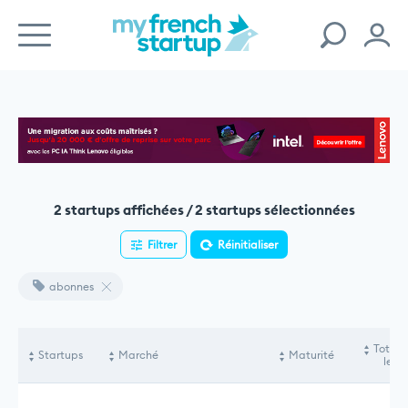
2 startups affichées / 2 startups sélectionnées
Filtrer
Réinitialiser
abonnes
Total 
Startups
Marché
Maturité
levé