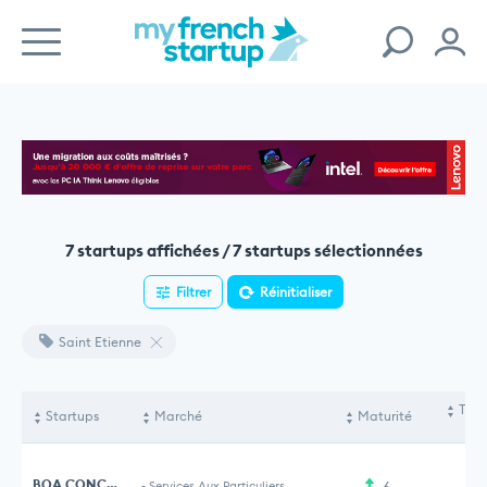
7 startups affichées / 7 startups sélectionnées
Filtrer
Réinitialiser
Saint Etienne
Tota
Startups
Marché
Maturité
le
BOA CONCEPT
-
Services Aux Particuliers
6
1 