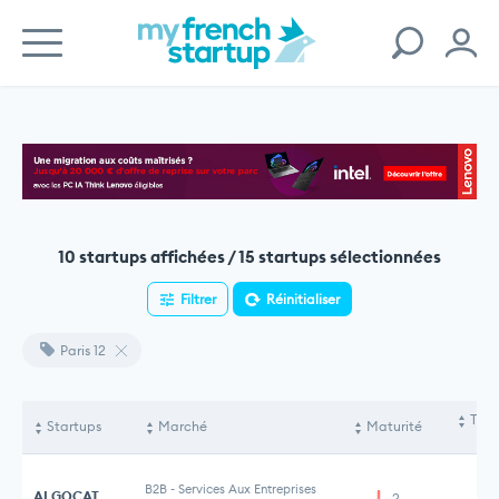
10 startups affichées / 15 startups sélectionnées
Filtrer
Réinitialiser
Paris 12
Tota
Startups
Marché
Maturité
le
B2B
-
Services Aux Entreprises
ALGOCAT
2