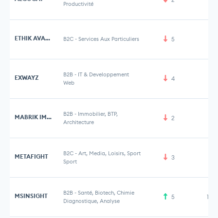
Productivité
ETHIK AVANTAGES
B2C
-
Services Aux Particuliers
5
B2B
-
IT & Developpement
EXWAYZ
4
1 
Web
B2B
-
Immobilier, BTP,
MABRIK IMMO
2
Architecture
B2C
-
Art, Media, Loisirs, Sport
METAFIGHT
3
1 
Sport
B2B
-
Santé, Biotech, Chimie
MSINSIGHT
5
1,6
Diagnostique, Analyse