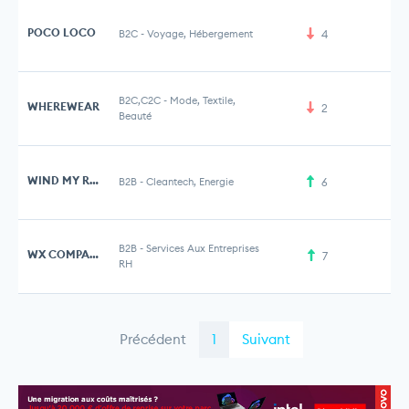
POCO LOCO
B2C
-
Voyage, Hébergement
4
B2C,C2C
-
Mode, Textile,
WHEREWEAR
2
Beauté
WIND MY ROOF
B2B
-
Cleantech, Energie
6
2 
B2B
-
Services Aux Entreprises
WX COMPANY
7
RH
Précédent
1
Suivant