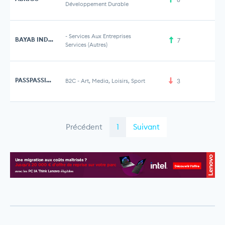
Développement Durable
-
Services Aux Entreprises
BAYAB INDUSTRIES
7
Services (Autres)
PASSPASSION
B2C
-
Art, Media, Loisirs, Sport
3
Précédent
1
Suivant