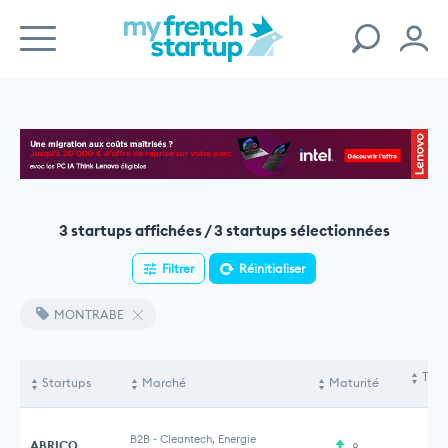
3 startups affichées / 3 startups sélectionnées
Filtrer
Réinitialiser
MONTRABE
Tota
Startups
Marché
Maturité
le
B2B
-
Cleantech, Energie
ABRICO
8
1 