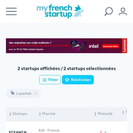
2 startups affichées / 2 startups sélectionnées
Filtrer
Réinitialiser
Loperhet
Tota
Startups
Marché
Maturité
le
B2B
-
Finance
KERAWEN
5