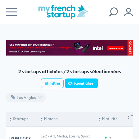
2 startups affichées / 2 startups sélectionnées
Filtrer
Réinitialiser
Les Angles
Tota
Startups
Marché
Maturité
le
B2C
-
Art, Media, Loisirs, Sport
IRON BODY
7