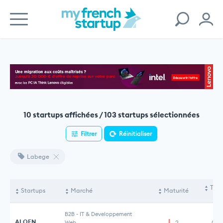
10 startups affichées / 103 startups sélectionnées
Filtrer
Réinitialiser
Labege
Tota
Startups
Marché
Maturité
le
B2B
-
IT & Developpement
ALOEN
Web
2
0,4