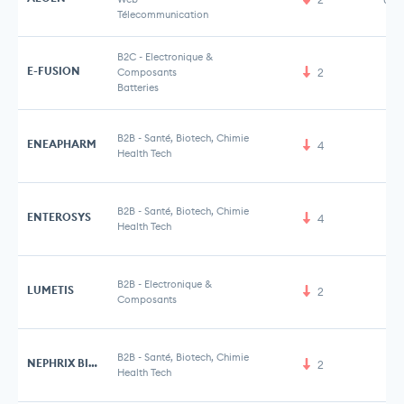
Télecommunication
B2C
-
Electronique &
E-FUSION
Composants
2
Batteries
B2B
-
Santé, Biotech, Chimie
ENEAPHARM
4
Health Tech
B2B
-
Santé, Biotech, Chimie
ENTEROSYS
4
Health Tech
B2B
-
Electronique &
LUMETIS
2
Composants
B2B
-
Santé, Biotech, Chimie
NEPHRIX BIOSOLUTIONS
2
Health Tech