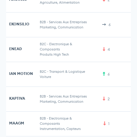
Agriculture, Alimentation
B2B
-
Services Aux Entreprises
EKONSILIO
6
Marketing, Communication
B2C
-
Electronique &
ENEAD
Composants
4
Produits High Tech
B2C
-
Transport & Logistique
IAN MOTION
6
Voiture
B2B
-
Services Aux Entreprises
KAPTIVA
2
Marketing, Communication
B2B
-
Electronique &
MAAGM
Composants
1
Instrumentation, Capteurs