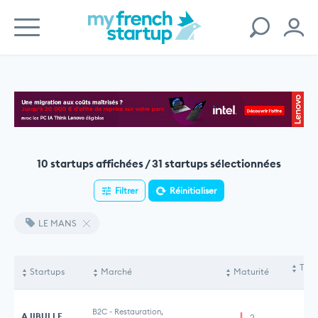
10 startups affichées / 31 startups sélectionnées
Filtrer
Réinitialiser
LE MANS
Tota
Startups
Marché
Maturité
le
B2C
-
Restauration,
AJIBULLE
2