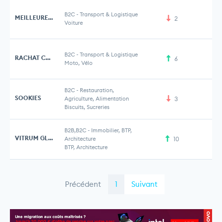
B2C
-
Transport & Logistique
MEILLEUREAUTO
2
Voiture
B2C
-
Transport & Logistique
RACHAT CASH
6
Moto, Vélo
B2C
-
Restauration,
SOOKIES
Agriculture, Alimentation
3
Biscuits, Sucreries
B2B,B2C
-
Immobilier, BTP,
VITRUM GLASS
Architecture
10
BTP, Architecture
Précédent
1
Suivant