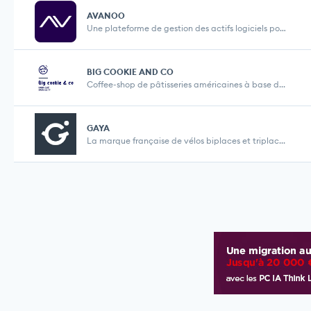
AVANOO
Une plateforme de gestion des actifs logiciels pou...
BIG COOKIE AND CO
Coffee-shop de pâtisseries américaines à base d...
GAYA
La marque française de vélos biplaces et triplac...