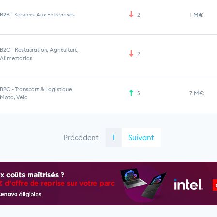
B2B
-
Services Aux Entreprises
2
1 M€
B2C
-
Restauration, Agriculture,
2
Alimentation
B2C
-
Transport & Logistique
5
7 M€
Moto, Vélo
Précédent
1
Suivant