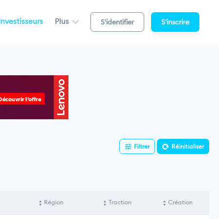
Investisseurs
Plus
S'identifier
S'inscrire
Filtrer
Réinitialiser
Région
Traction
Création