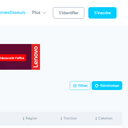
Investisseurs
Plus
S'identifier
S'inscrire
Filtrer
Réinitialiser
Région
Traction
Création