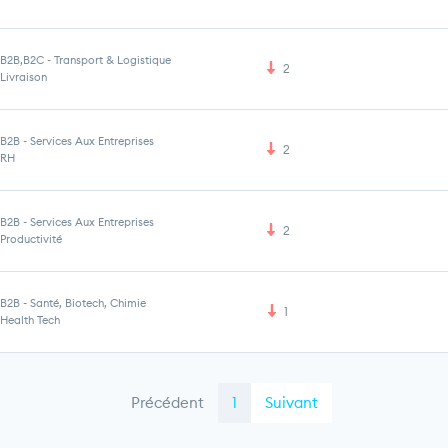
B2B,B2C
-
Transport & Logistique
2
Livraison
B2B
-
Services Aux Entreprises
2
RH
B2B
-
Services Aux Entreprises
2
Productivité
B2B
-
Santé, Biotech, Chimie
1
Health Tech
Précédent
1
Suivant