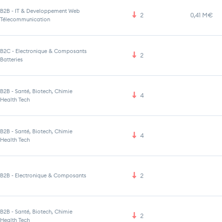
B2B
-
IT & Developpement Web
2
0,41 M€
Télecommunication
B2C
-
Electronique & Composants
2
Batteries
B2B
-
Santé, Biotech, Chimie
4
Health Tech
B2B
-
Santé, Biotech, Chimie
4
Health Tech
B2B
-
Electronique & Composants
2
B2B
-
Santé, Biotech, Chimie
2
Health Tech