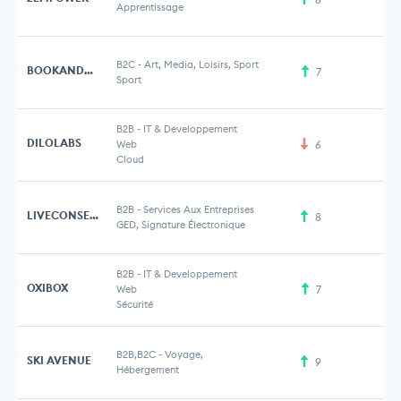
Apprentissage
B2C
-
Art, Media, Loisirs, Sport
BOOKANDGOLF
7
Sport
B2B
-
IT & Developpement
DILOLABS
Web
6
Cloud
B2B
-
Services Aux Entreprises
LIVECONSENT
8
GED, Signature Électronique
B2B
-
IT & Developpement
OXIBOX
Web
7
Sécurité
B2B,B2C
-
Voyage,
SKI AVENUE
9
Hébergement