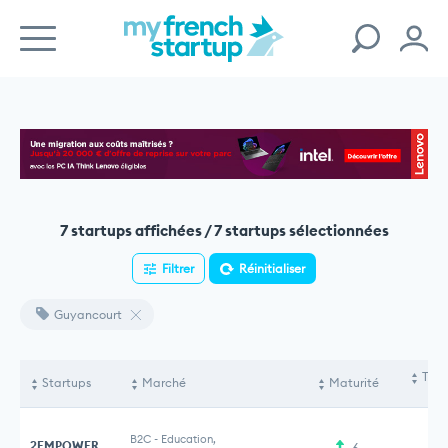
7 startups affichées / 7 startups sélectionnées
Filtrer
Réinitialiser
Guyancourt
Tota
Startups
Marché
Maturité
le
B2C
-
Education,
2EMPOWER
6