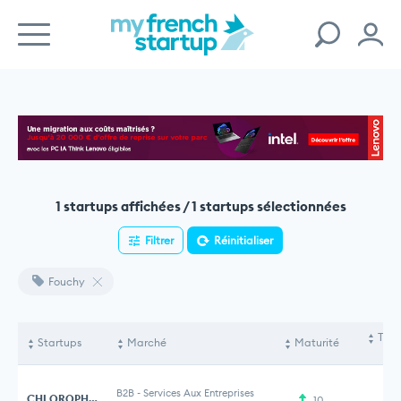
1 startups affichées / 1 startups sélectionnées
Filtrer
Réinitialiser
Fouchy
Tota
Startups
Marché
Maturité
le
B2B
-
Services Aux Entreprises
CHLOROPHYLL VISION
10