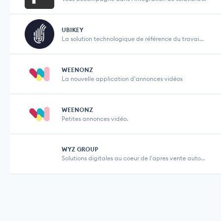
UBIKEY
La solution technologique de référence du travai...
WEENONZ
La nouvelle application d'annonces vidéos
WEENONZ
Petites annonces vidéo.
WYZ GROUP
Solutions digitales au coeur de l'apres vente auto...