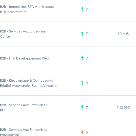
B2B
-
Immobilier, BTP, Architecture
7
BTP, Architecture
B2B
-
Services Aux Entreprises
7
10 M€
Conseil
B2B
-
IT & Developpement Web
7
B2B
-
Electronique & Composants
9
Réalité Augmentée, Réalité Virtuelle
B2B
-
Services Aux Entreprises
7
5,10 M€
RH
B2B
-
Services Aux Entreprises
5
Productivité