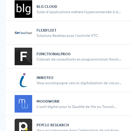
BLG CLOUD
Suite d'applications métiers hyperconnectée à d...
FLEXIFLEET
Solutions flexibles pour l'activité VTC
FUNCTIONALPROG
Cabinet de consultants en programmation fonctionne...
INNOTEO
Vous accompagne vers la digitalisation de vos proc...
MOODWORK
L'outil digital pour la Qualité de Vie au Travail...
PSYCLE RESEARCH
Vous accompagne dans l'intégration de solutions l...