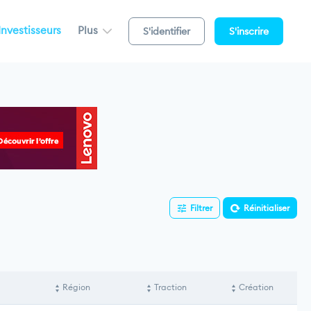
Investisseurs
Plus
S'identifier
S'inscrire
Filtrer
Réinitialiser
Région
Traction
Création