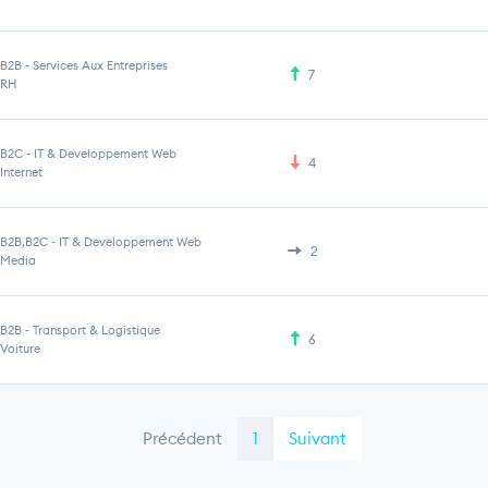
B2B
-
Services Aux Entreprises
7
RH
B2C
-
IT & Developpement Web
4
Internet
B2B,B2C
-
IT & Developpement Web
2
Media
B2B
-
Transport & Logistique
6
Voiture
Précédent
1
Suivant