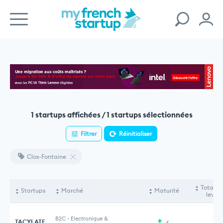
1 startups affichées / 1 startups sélectionnées
Filtrer
Réinitialiser
Clos-Fontaine
Total f
Startups
Marché
Maturité
levés
B2C
-
Electronique &
TACYLATE
6