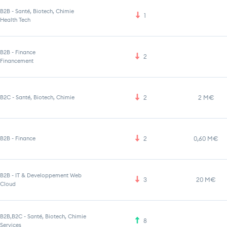
B2B
-
Santé, Biotech, Chimie
1
Health Tech
B2B
-
Finance
2
Financement
B2C
-
Santé, Biotech, Chimie
2
2 M€
B2B
-
Finance
2
0,60 M€
B2B
-
IT & Developpement Web
3
20 M€
Cloud
B2B,B2C
-
Santé, Biotech, Chimie
8
Services