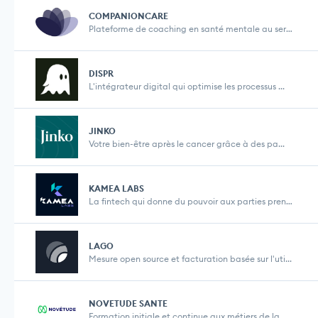
COMPANIONCARE
Plateforme de coaching en santé mentale au servic...
DISPR
L'intégrateur digital qui optimise les processus ...
JINKO
Votre bien-être après le cancer grâce à des pa...
KAMEA LABS
La fintech qui donne du pouvoir aux parties prenan...
LAGO
Mesure open source et facturation basée sur l'uti...
NOVETUDE SANTE
Formation initiale et continue aux métiers de la ...