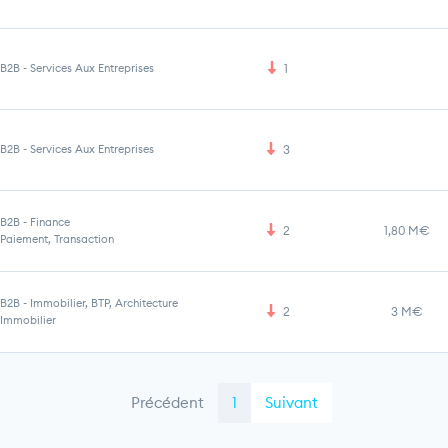
B2B
-
Services Aux Entreprises
1
B2B
-
Services Aux Entreprises
3
B2B
-
Finance
2
1,80 M€
Paiement, Transaction
B2B
-
Immobilier, BTP, Architecture
2
3 M€
Immobilier
Précédent
1
Suivant