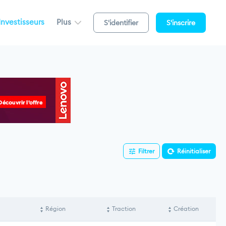
Investisseurs
Plus
S'identifier
S'inscrire
Filtrer
Réinitialiser
Région
Traction
Création