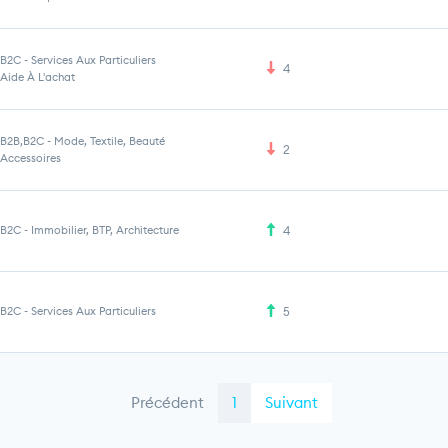
B2C
-
Services Aux Particuliers
4
Aide À L'achat
B2B,B2C
-
Mode, Textile, Beauté
2
Accessoires
B2C
-
Immobilier, BTP, Architecture
4
B2C
-
Services Aux Particuliers
5
Précédent
1
Suivant