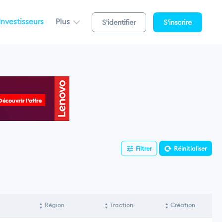
Investisseurs
Plus
S'identifier
S'inscrire
Filtrer
Réinitialiser
Région
Traction
Création