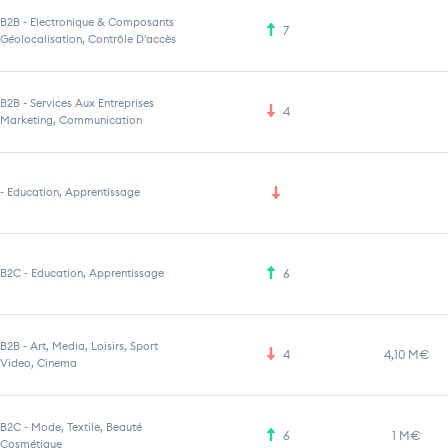
B2B
-
Electronique & Composants
7
Géolocalisation, Contrôle D'accès
B2B
-
Services Aux Entreprises
4
Marketing, Communication
-
Education, Apprentissage
B2C
-
Education, Apprentissage
6
B2B
-
Art, Media, Loisirs, Sport
4
4,10 M€
Video, Cinema
B2C
-
Mode, Textile, Beauté
6
1 M€
Cosmétique