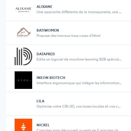
ALIXANE
Une approche différente de la maroquinerie, une c...
BATIWOMEN
Propose des travaux tous corps d?état
DATAPRED
Edite un logiciel de machine learning B2B spécial...
INEON BIOTECH
Interface ergonomique qui intègre les information...
LILA
Optimise votre CIR/JEI, vos taxes locales et vos c...
NICKEL
Comptes sans découvert ouverts en 5 minutes chez ...