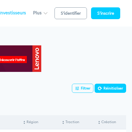
Investisseurs
Plus
S'identifier
S'inscrire
Filtrer
Réinitialiser
Région
Traction
Création