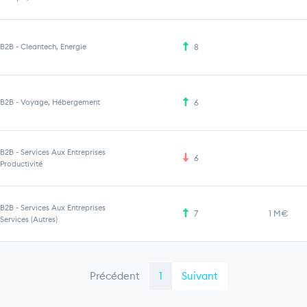
B2B
-
Cleantech, Energie
8
B2B
-
Voyage, Hébergement
6
B2B
-
Services Aux Entreprises
6
Productivité
B2B
-
Services Aux Entreprises
7
1 M€
Services (Autres)
Précédent
1
Suivant