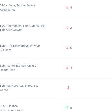
B2C
-
Mode, Textile, Beauté
4
Accessoires
B2C
-
Immobilier, BTP, Architecture
2
BTP, Architecture
B2B
-
IT & Developpement Web
5
Big Data
B2B
-
Santé, Biotech, Chimie
4
Health Tech
B2B
-
Services Aux Entreprises
Conseil
B2C
-
Finance
8
Banque, Assurance