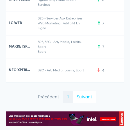
Services
B2B
-
Services Aux Entreprises
LC WEB
Web Marketing, Publicité En
7
Ligne
B2B,B2C
-
Art, Media, Loisirs,
MARKETSPORT
Sport
7
Sport
NEO XPERIENCES
B2C
-
Art, Media, Loisirs, Sport
4
Précédent
1
Suivant