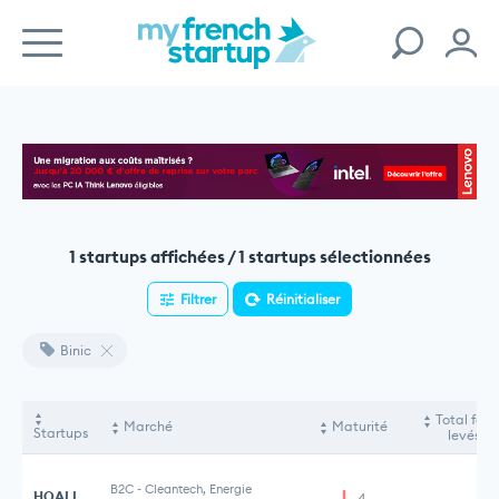
1 startups affichées / 1 startups sélectionnées
Filtrer
Réinitialiser
Binic
Total fon
Marché
Maturité
Startups
levés
B2C
-
Cleantech, Energie
HOALI
4