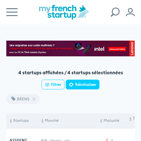
4 startups affichées / 4 startups sélectionnées
Filtrer
Réinitialiser
BRENS
Tota
Startups
Marché
Maturité
le
ASSDENT
B2B
-
Emploi, Job
3