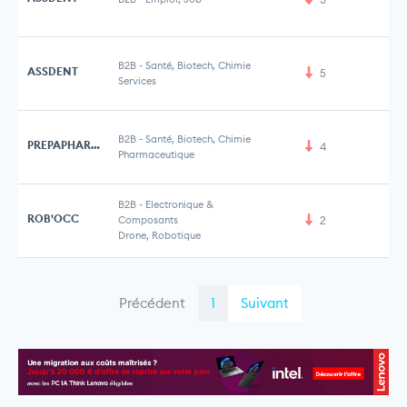
B2B
-
Santé, Biotech, Chimie
ASSDENT
5
Services
B2B
-
Santé, Biotech, Chimie
PREPAPHARMA
4
Pharmaceutique
B2B
-
Electronique &
ROB'OCC
Composants
2
3 
Drone, Robotique
Précédent
1
Suivant