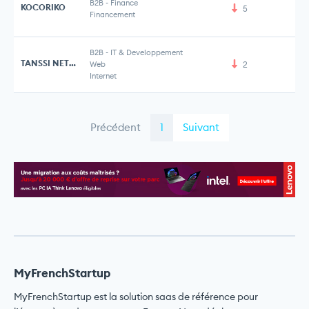
B2B
-
Finance
KOCORIKO
5
Financement
B2B
-
IT & Developpement
TANSSI NETWORK
Web
2
6 
Internet
Précédent
1
Suivant
MyFrenchStartup
MyFrenchStartup est la solution saas de référence pour